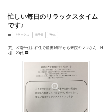
忙しい毎日のリラックスタイム
です♪
label
リラックス
南千住
整体.
荒川区南千住に在住で産後1年半から来院のママさん H
chat
様 20代