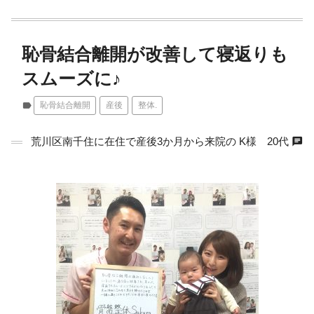
恥骨結合離開が改善して寝返りも
スムーズに♪
label
恥骨結合離開
産後
整体.
chat
荒川区南千住に在住で産後3か月から来院の K様 20代