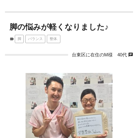
脚の悩みが軽くなりました♪
label
脚
バランス
整体.
chat
台東区に在住のM様 40代