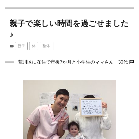
親子で楽しい時間を過ごせました
♪
label
親子
体
整体.
chat
荒川区に在住で産後7か月と小学生のママさん 30代