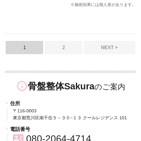
※施術効果には個人差があります。
投
1
2
NEXT >
稿
の
ペ
info_outline
骨盤整体Sakura
ー
ジ
住所
送
〒116-0003
東京都荒川区南千住５－３０−１３ クールレジデンス 101
り
電話番号
contact_phone
080-2064-4714