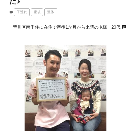
た♪
label
子連れ
産後
整体.
chat
荒川区南千住に在住で産後1か月から来院の K様 20代