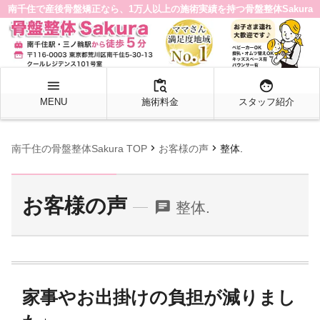
南千住で産後骨盤矯正なら、1万人以上の施術実績を持つ骨盤整体Sakura
menu
content_paste_search
face
MENU
施術料金
スタッフ紹介
chevron_right
chevron_right
南千住の骨盤整体Sakura TOP
お客様の声
整体.
お客様の声
chat
整体.
家事やお出掛けの負担が減りまし