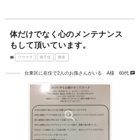
体だけでなく心のメンテナンス
もして頂いています。
label
リウマチ
南千住
整体.
chat
台東区に在住で2人のお孫さんがいる A様 60代