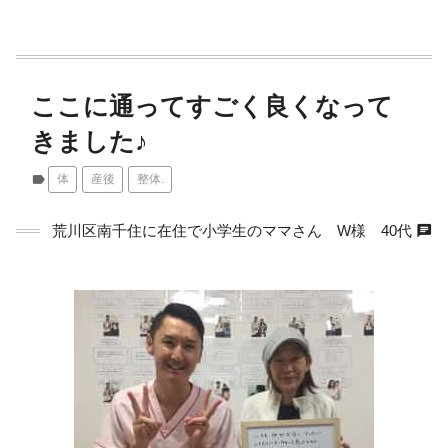
ここに通ってすごく良くなって
きました♪
label
体
産後
整体.
chat
荒川区南千住に在住で小学生のママさん W様 40代