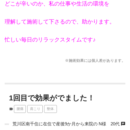
どこが辛いのか、私の仕事や生活の環境を
理解して施術して下さるので、助かります。
忙しい毎日のリラックスタイムです♪
※施術効果には個人差があります。
1回目で効果がでました！
label
腰痛
肩こり
整体.
chat
荒川区南千住に在住で産後9か月から来院の N様 20代