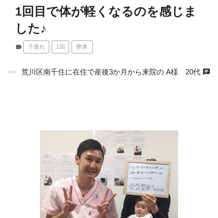
1回目で体が軽くなるのを感じま
した♪
label
子連れ
1回
整体.
chat
荒川区南千住に在住で産後3か月から来院の A様 20代