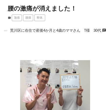
腰の激痛が消えました！
label
激痛
腰痛
整体.
chat
荒川区に在住で産後4か月と4歳のママさん T様 30代