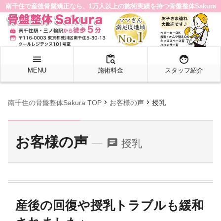
南千住で産後骨盤矯正なら、1万人以上の施術実績を持つ骨盤整体Sakura
menu
content_paste_search
face
MENU
施術料金
スタッフ紹介
chevron_right
chevron_right
南千住の骨盤整体Sakura TOP
お客様の声
授乳
お客様の声
chat
授乳
産後の回復や授乳トラブルも緩和