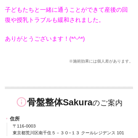
子どもたちと一緒に通うことができて産後の回
復や授乳トラブルも緩和されました。
ありがとうございます！(*^-^*)
※施術効果には個人差があります。
info_outline
骨盤整体Sakura
住所
〒116-0003
東京都荒川区南千住５－３０−１３ クールレジデンス 101