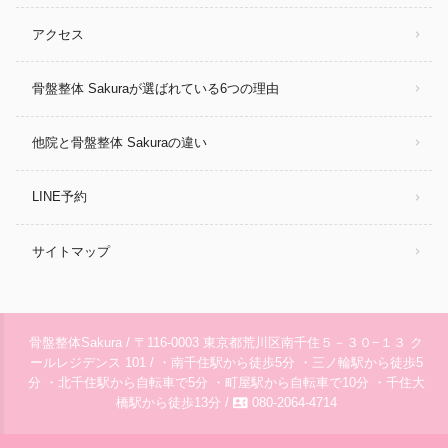
アクセス
骨盤整体 Sakuraが選ばれている6つの理由
他院と骨盤整体 Sakuraの違い
LINE予約
サイトマップ
骨盤整体Sakura / 〒116-0003 東京都荒川区南千住５－３０−１３ ク
ールレジデンス 101 / ・南千住駅から徒歩5分 ・三ノ輪駅から徒歩5
分 ・北千住駅から自転車で5分 ・町屋駅から自転車で10分 ・千住大
contact_phone
橋駅から徒歩13分 /
080-2064-4714