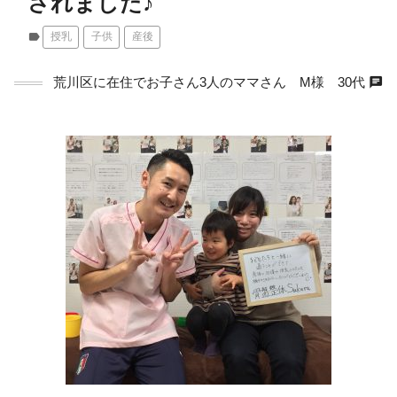
されました♪
label
授乳
子供
産後
chat
荒川区に在住でお子さん3人のママさん M様 30代