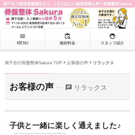
南千住で産後骨盤矯正なら、1万人以上の施術実績を持つ骨盤整体Sakura
menu
content_paste_search
face
MENU
施術料金
スタッフ紹介
chevron_right
chevron_right
南千住の骨盤整体Sakura TOP
お客様の声
リラックス
お客様の声
chat
リラックス
子供と一緒に楽しく通えました♪