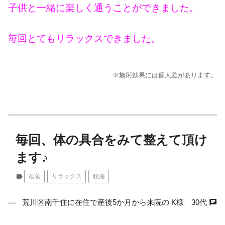
子供と一緒に楽しく通うことができました。
毎回とてもリラックスできました。
※施術効果には個人差があります。
毎回、体の具合をみて整えて頂け
ます♪
label
改善
リラックス
腰痛
chat
荒川区南千住に在住で産後5か月から来院の K様 30代