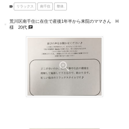
label
リラックス
南千住
整体.
荒川区南千住に在住で産後1年半から来院のママさん H
chat
様 20代