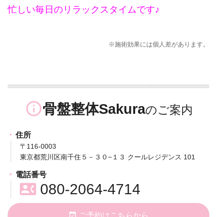
忙しい毎日のリラックスタイムです♪
※施術効果には個人差があります。
info_outline
骨盤整体Sakura
住所
〒116-0003
東京都荒川区南千住５－３０−１３ クールレジデンス 101
電話番号
contact_phone
080-2064-4714
event_available
ご予約はこちらから