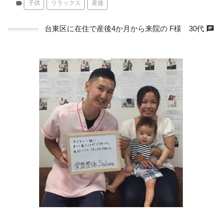
label
子供
リラックス
産後
chat
台東区に在住で産後4か月から来院の F様 30代