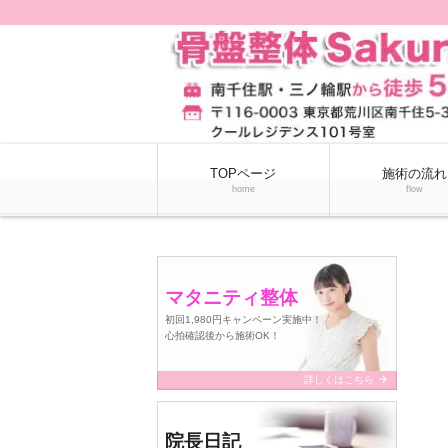
TOPページ
施術の流れ
home
flow
マタニティ整体
初回1,980円キャンペーン実施中！
心拍確認後から施術OK！
arrow_forward
詳しくはこちら
院長日記