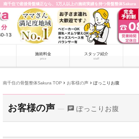
南千住で産後骨盤矯正なら、1万人以上の施術実績を持つ骨盤整体Sakura
施術料金
スタッフ紹介
price
staff
chevron_right
chevron_right
南千住の骨盤整体Sakura TOP
お客様の声
ぽっこりお腹
お客様の声
ぽっこりお腹
chat