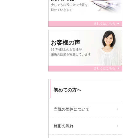
少しでもお役に立つ情報を
載せていきます
arrow_forward
詳しくはこちら
お客様の声
92.7%以上のお客様が
施術の効果を実感しています
arrow_forward
詳しくはこちら
初めての方へ
当院の整体について
施術の流れ