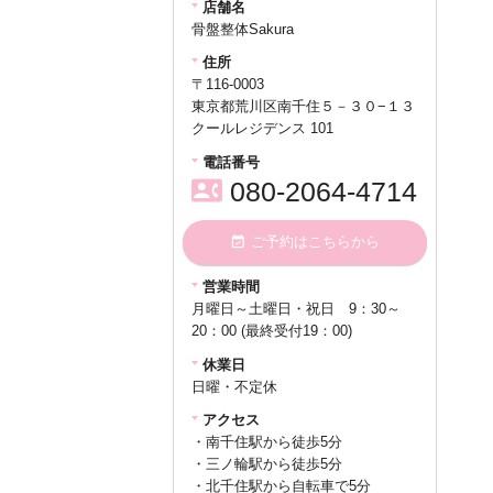
店舗名
骨盤整体Sakura
住所
〒116-0003
東京都荒川区南千住５－３０−１３
クールレジデンス 101
電話番号
contact_phone
080-2064-4714
event_available
ご予約はこちらから
営業時間
月曜日～土曜日・祝日 9：30～
20：00 (最終受付19：00)
休業日
日曜・不定休
アクセス
・南千住駅から徒歩5分
・三ノ輪駅から徒歩5分
・北千住駅から自転車で5分