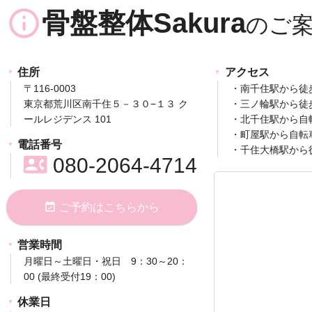
info_outline
骨盤整体Sakura
住所
アクセス
〒116-0003
・南千住駅から徒
東京都荒川区南千住５－３０−１３ ク
・三ノ輪駅から徒
ールレジデンス 101
・北千住駅から自
・町屋駅から自転
電話番号
・千住大橋駅から
contact_phone
080-2064-4714
event_available
ご予約はこちらから
営業時間
月曜日～土曜日・祝日 9：30～20：
00 (最終受付19：00)
休業日