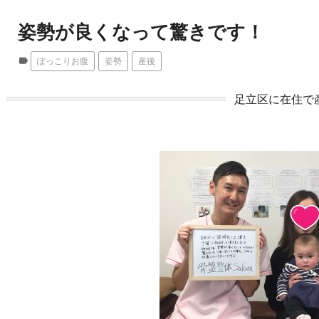
姿勢が良くなって驚きです！
label
ぽっこりお腹
姿勢
産後
足立区に在住で産