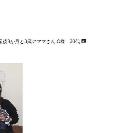
chat
後8か月と3歳のママさん O様 30代