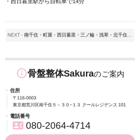
・西日暮里駅から自転車で14分
NEXT -
南千住・町屋・西日暮里・三ノ輪・浅草・北千住・東向島にお住いの抱っこや授乳で猫背になったママさん必見！
info_outline
骨盤整体Sakura
住所
〒116-0003
東京都荒川区南千住５－３０−１３ クールレジデンス 101
電話番号
contact_phone
080-2064-4714