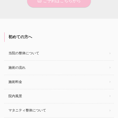
event_available
ご予約はこちらから
初めての方へ
当院の整体について
施術の流れ
施術料金
院内風景
マタニティ整体について