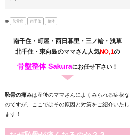
label
恥骨痛
南千住
整体
南千住・町屋・西日暮里・三ノ輪・浅草
北千住・東向島のママさん人気
NO,1
の
骨盤整体 Sakura
にお任せ下さい！
恥骨の痛み
は産後のママさんによくみられる症状な
のですが、ここではその原因と対策をご紹介いたし
ます！
なぜ恥骨が痛くなるのか？？