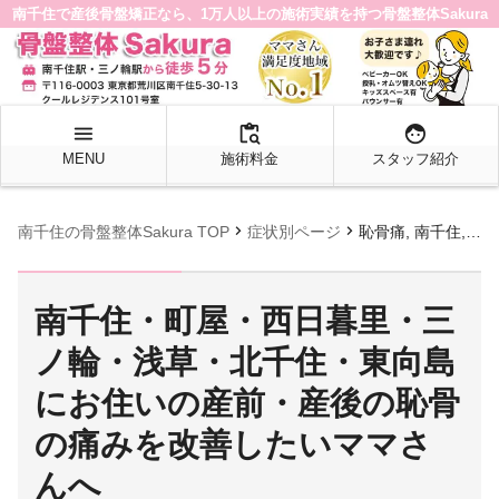
南千住で産後骨盤矯正なら、1万人以上の施術実績を持つ骨盤整体Sakura
menu
content_paste_search
face
MENU
施術料金
スタッフ紹介
chevron_right
chevron_right
南千住の骨盤整体Sakura TOP
症状別ページ
恥骨痛, 南千住, 整体
南千住・町屋・西日暮里・三
ノ輪・浅草・北千住・東向島
にお住いの産前・産後の恥骨
の痛みを改善したいママさ
んへ