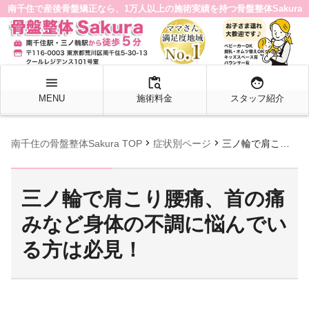
南千住で産後骨盤矯正なら、1万人以上の施術実績を持つ骨盤整体Sakura
menu
content_paste_search
face
MENU
施術料金
スタッフ紹介
chevron_right
chevron_right
南千住の骨盤整体Sakura TOP
症状別ページ
三ノ輪で肩こり腰痛、首の痛みなど身体の不調に悩んでいる方は必見！
三ノ輪で肩こり腰痛、首の痛
みなど身体の不調に悩んでい
る方は必見！