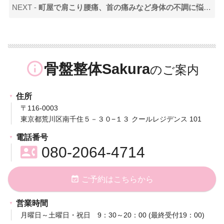
NEXT -
町屋で肩こり腰痛、首の痛みなど身体の不調に悩んでいる人必見！痛みの症状が出る原因と対策を紹介！
info_outline
骨盤整体Sakura
住所
〒116-0003
東京都荒川区南千住５－３０−１３ クールレジデンス 101
電話番号
contact_phone
080-2064-4714
event_available
ご予約はこちらから
営業時間
月曜日～土曜日・祝日 9：30～20：00 (最終受付19：00)