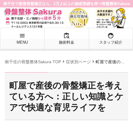
南千住で産後骨盤矯正なら、1万人以上の施術実績を持つ骨盤整体Sakura
menu
content_paste_search
face
MENU
施術料金
スタッフ紹介
chevron_right
chevron_right
南千住の骨盤整体Sakura TOP
症状別ページ
町屋で産後の骨盤矯正を考えている方へ：正しい知識とケアで快適な育児ライフを
町屋で産後の骨盤矯正を考え
ている方へ：正しい知識とケ
アで快適な育児ライフを