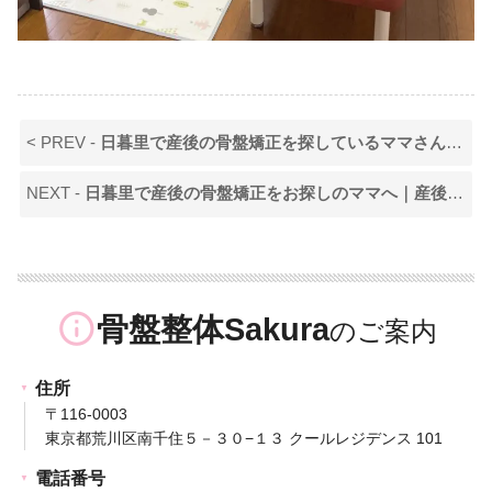
< PREV -
日暮里で産後の骨盤矯正を探しているママさんへ ～健康と美しさを取り戻すために～
NEXT -
日暮里で産後の骨盤矯正をお探しのママへ｜産後ケアで心も身体も楽にするために
info_outline
骨盤整体Sakura
住所
〒116-0003
東京都荒川区南千住５－３０−１３ クールレジデンス 101
電話番号