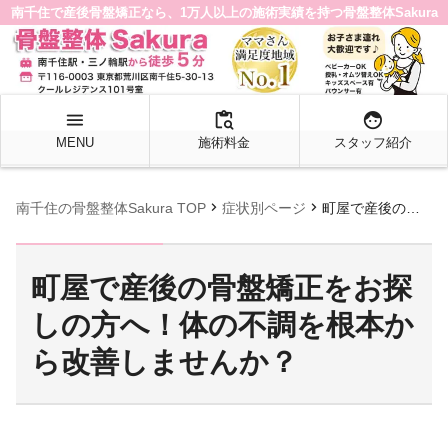
南千住で産後骨盤矯正なら、1万人以上の施術実績を持つ骨盤整体Sakura
menu
content_paste_search
face
MENU
施術料金
スタッフ紹介
chevron_right
chevron_right
南千住の骨盤整体Sakura TOP
症状別ページ
町屋で産後の骨盤矯正をお探しの方へ！体の不調を根本から改善しませんか？
町屋で産後の骨盤矯正をお探
しの方へ！体の不調を根本か
ら改善しませんか？