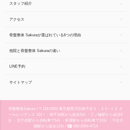
スタッフ紹介
アクセス
骨盤整体 Sakuraが選ばれている6つの理由
他院と骨盤整体 Sakuraの違い
LINE予約
サイトマップ
骨盤整体Sakura / 〒116-0003 東京都荒川区南千住５－３０−１３ ク
ールレジデンス 101 / ・南千住駅から徒歩5分 ・三ノ輪駅から徒歩5
分 ・北千住駅から自転車で5分 ・町屋駅から自転車で10分 ・千住大
contact_phone
橋駅から徒歩13分 /
080-2064-4714