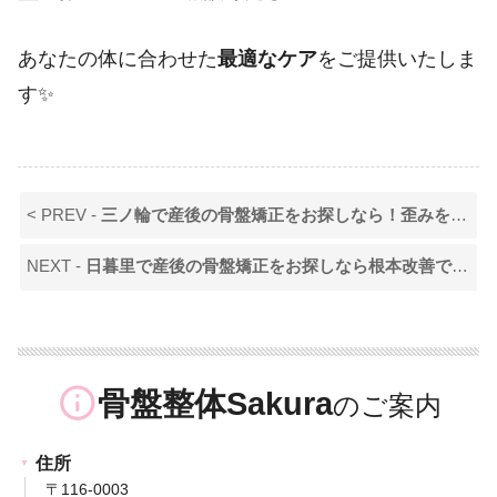
あなたの体に合わせた
最適なケア
をご提供いたしま
す✨
< PREV -
三ノ輪で産後の骨盤矯正をお探しなら！歪みを整えて健康的な体へ
NEXT -
日暮里で産後の骨盤矯正をお探しなら根本改善できる施術を！
info_outline
骨盤整体Sakura
住所
〒116-0003